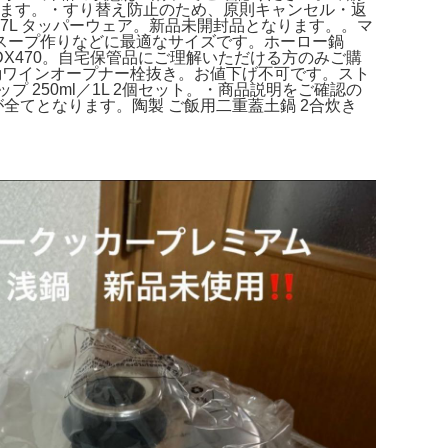
します。・すり替え防止のため、原則キャンセル・返
 7L タッパーウェア。新品未開封品となります。。マ
スープ作りなどに最適なサイズです。ホーロー鍋
DX470。自宅保管品にご理解いただける方のみご購
 電動ワインオープナー栓抜き。お値下げ不可です。スト
プ 250ml／1L 2個セット。・商品説明をご確認の
が全てとなります。陶製 ご飯用二重蓋土鍋 2合炊き