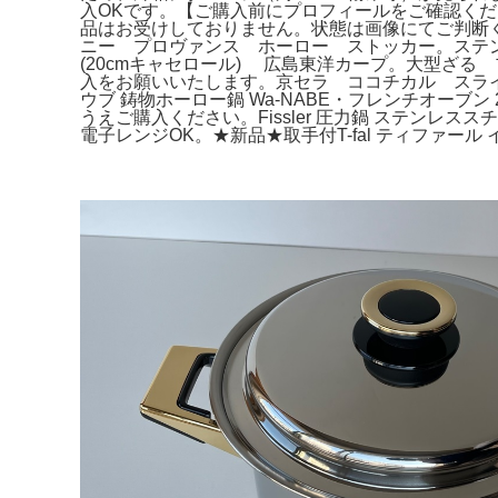
入OKです。【ご購入前にプロフィールをご確認く
品はお受けしておりません。状態は画像にてご判断くださ
ニー プロヴァンス ホーロー ストッカー。ステ
(20cmキャセロール) 広島東洋カープ。大型ざる
入をお願いいたします。京セラ ココチカル スライスナ
ウブ 鋳物ホーロー鍋 Wa-NABE・フレンチオーブン
うえご購入ください。Fissler 圧力鍋 ステンレ
電子レンジOK。★新品★取手付T-fal ティファール