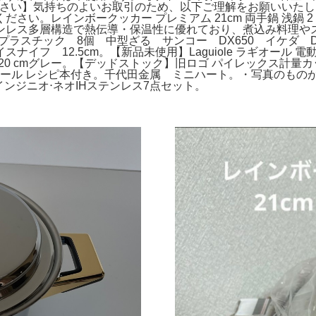
ださい】気持ちのよいお取引のため、以下ご理解をお願いいた
い。レインボークッカー プレミアム 21cm 両手鍋 浅鍋 2
ンレス多層構造で熱伝導・保温性に優れており、煮込み料理や
 プラスチック 8個 中型ざる サンコー DX650 イケダ 
イフ 12.5cm。【新品未使用】Laguiole ラギオール
 20 cmグレー。【デッドストック】旧ロゴ パイレックス計量カッ
ススチール レシピ本付き。千代田金属 ミニハート。・写真のもの
 インジニオ⋅ネオIHステンレス7点セット。