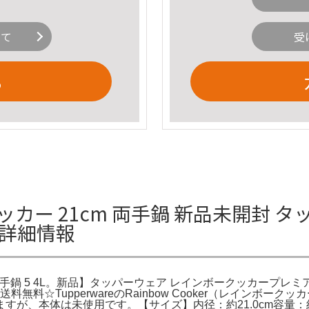
いて
受
る
カー 21cm 両手鍋 新品未開封 
Lの詳細情報
両手鍋 5 4L。新品】タッパーウェア レインボークッカープレミア
送料無料☆TupperwareのRainbow Cooker（レインボ
が、本体は未使用です。【サイズ】内径：約21.0cm容量：