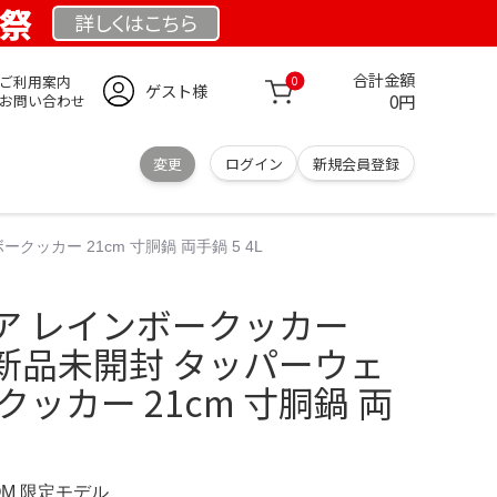
業祭
詳しくは
こちら
合計金額
ご利用案内
0
ゲスト様
0円
お問い合わせ
変更
ログイン
新規会員登録
ッカー 21cm 寸胴鍋 両手鍋 5 4L
ア レインボークッカー
鍋 新品未開封 タッパーウェ
ッカー 21cm 寸胴鍋 両
COM 限定モデル